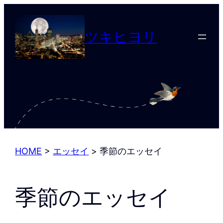
内
容
ツキヒヨリ
を
ス
キ
ッ
プ
HOME
>
エッセイ
>
季節のエッセイ
季節のエッセイ