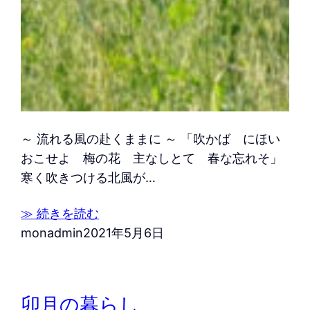
～ 流れる風の赴くままに ～ 「吹かば にほい
おこせよ 梅の花 主なしとて 春な忘れそ」
寒く吹きつける北風が…
≫ 続きを読む
monadmin
2021年5月6日
卯月の暮らし