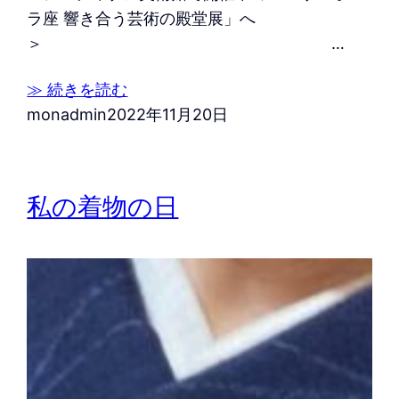
ラ座 響き合う芸術の殿堂展」へ
＞ …
≫ 続きを読む
monadmin
2022年11月20日
私の着物の日